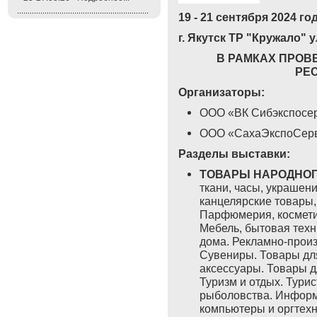
19 - 21 сентября 2024 го
г. Якутск ТР "Кружало" 
В РАМКАХ ПРОВ
РЕС
Организаторы:
ООО «ВК Сибэкспосер
ООО «СахаЭкспоСерви
Разделы
в
ыставки:
ТОВАРЫ НАРОДНО
ткани, часы, украше
канцелярские товары,
Парфюмерия, косметик
Мебель, бытовая техн
дома. Рекламно-произ
Сувениры. Товары для
аксессуары. Товары д
Туризм и отдых. Турис
рыболовства. Информ
компьютеры и оргтехн