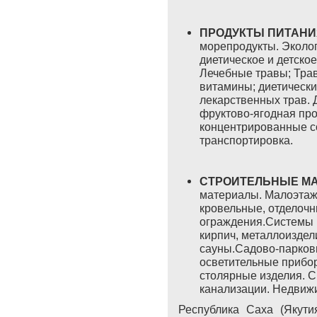
ПРОДУКТЫ ПИТАН
морепродукты. Эколог
диетическое и детско
Лечебные травы; Тра
витамины; диетически
лекарственных трав. 
фруктово-ягодная про
концентрированные со
транспортировка.
СТРОИТЕЛЬНЫЕ М
материалы. Малоэтажн
кровельные, отделочн
ограждения.Системы г
кирпич, металлоиздел
сауны.Садово-парков
осветительные прибо
столярные изделия. С
канализации. Недвижи
Республика Саха (Якути