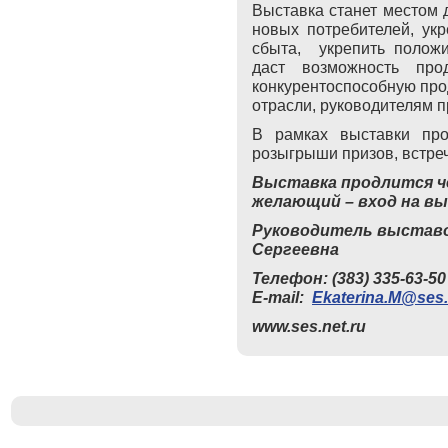
Выставка станет местом 
новых потребителей, ук
сбыта, укрепить полож
даст возможность прод
конкурентоспособную про
отрасли, руководителям 
В рамках выставки прой
розыгрыши призов, встре
Выставка продлится ч
желающий – вход на в
Руководитель выставо
Сергеевна
Телефон: (383) 335-63-50
E-mail:
Ekaterina
.
M
@
ses
.
www.ses.net.ru