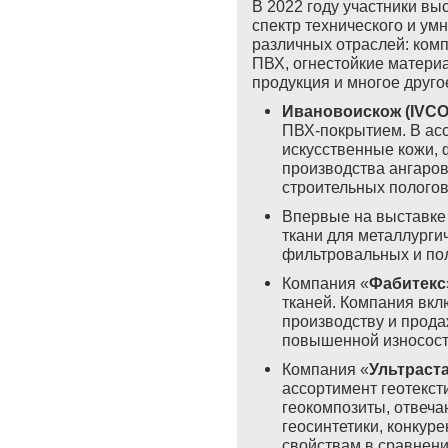
В 2022 году участники вы
спектр технического и ум
различных отраслей: комп
ПВХ, огнестойкие материа
продукция и многое друго
Ивановоискож (
IVC
ПВХ-покрытием. В ас
искусственные кожи, 
производства ангаров
строительных пологов
Впервые на выставке
ткани для металлург
фильтровальных и по
Компания «
Фабитекс
тканей. Компания вкл
производству и прода
повышенной износосто
Компания «
Ультраст
ассортимент геотекст
геокомпозиты, отвеч
геосинтетики, конкур
свойствам в сравнен