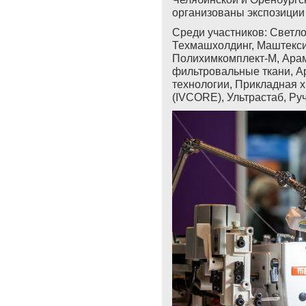
организованы экспозиции
Среди участников: Светл
Техмашхолдинг, Маштексим
Полихимкомплект-М, Арам
фильтровальные ткани, Ар
технологии, Прикладная х
(IVCORE), Ультрастаб, Ру