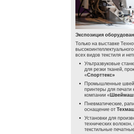
Экспозиция оборудова
Только на выставке Технот
высокоинтеллектуального
всех видов текстиля и не
Ультразвуковые станк
для резки тканей, пр
«
Спорттекс»
Промышленные швейн
принтеры для печати 
компании «
Швеймаш
Пневматические, рапи
оснащение от
Техма
Установки для произв
технических волокон,
текстильные печатны