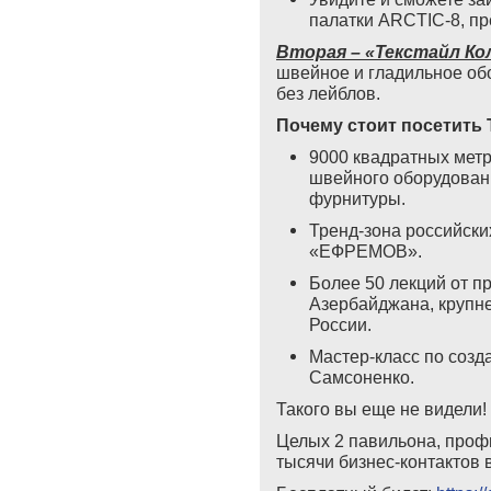
палатки ARCTIC-8, пр
Вторая – «Текстайл Ко
швейное и гладильное об
без лейблов.
Почему
стоит
посетить
T
9000 квадратных метр
швейного оборудовани
фурнитуры.
Тренд-зона российски
«ЕФРЕМОВ».
Более 50 лекций от п
Азербайджана, крупн
России.
Мастер-класс по соз
Самсоненко.
Такого вы еще не видели!
Целых 2 павильона, профи
тысячи бизнес-контактов 