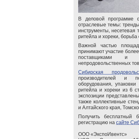
В деловой программе 
отраслевые темы: тренды 
инструменты, несетевая 
ритейла и хореки, борьба
Важной частью площад
принимают участие более 
поставщиками и пр
непродовольственных тов
Сибирская продоволь
производителей и по
оборудования, упаковки
ритейла и хореки из 6 с
экспозиции представлены
также коллективные стен
и Алтайского края, Томско
Получить бесплатный б
регистрацию на
сайте Си
ООО «ЭкспоИвентс»