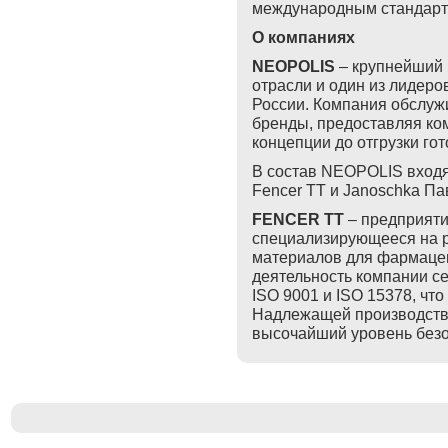
международным стандарт
О компаниях
NEOPOLIS
– крупнейший 
отрасли и один из лидеро
России. Компания обслу
бренды, предоставляя ко
концепции до отгрузки го
В состав NEOPOLIS входят 
Fencer TT и Janoschka Па
FENCER TT
– предприяти
специализирующееся на р
материалов для фармацев
деятельность компании 
ISO 9001 и ISO 15378, чт
Надлежащей производстве
высочайший уровень безо