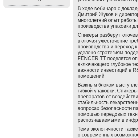
В ходе вебинара с докла
Дмитрий Жуков и директо
многолетний опыт работы 
производства упаковки д
Спикеры разберут ключев
включая ужесточение тре
производства и переход 
уделено стратегиям подд
FENCER TT поделятся оп
включающего глубокое те
важности инвестиций в R
помещений.
Важным блоком выступле
гибкой упаковки. Спикер
препаратов от воздействи
стабильность лекарственн
вопросах безопасности па
помощью передовых техно
распознаваемыми в инфр
Тема экологичности также
о современных возможнос