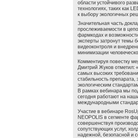
области устойчивого разв
технологиях, таких как 
к выбору экологичных ре
Значительная часть докл
прослеживаемости в цепоч
фармкодах и возможности 
эксперты затронут темы 
видеоконтроля и внедрен
минимизации человеческо
Комментируя повестку м
Дмитрий Жуков отметил: 
самых высоких требований
стабильность препарата, 
экологическим стандартам
В рамках вебинара мы по
сегодня работают на наш
международными стандар
Участие в вебинаре RosU
NEOPOLIS в сегменте фар
совершенствуя производс
сопутствующих услуг, хо
надежной, безопасной и 