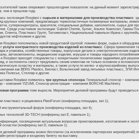
осетителей также опережают прошлогодние показатели: на данный момент зарегистри
е
, чем в прошлом году.
лась экспозиция
Rosplast
с
сырьем и материалами для производства пластмасс
: з
яд крупных компаний, предлагающих термопластичные полимерные материалы, инжен
атчи, суперконцентраты, красители, специальные добавки, наполнители, сырье для пр
ов. Среди участников экспозиции:
Gabriel
Chemie
,
Symer
, Альянс Композит, Гамма Пл
к, Олента, Пластмасс Групп, Татхимпласт, Национальный павильон Ирана с крупней
дуктов нефтехимии и другие.
ия
Rosplast
пополнилась новой продуктовой группой: помимо форм, сырья и оборудова
ат
услуги контрактного производства изделий из пластмасс
. Сфера применения та
ара и упаковка, хозяйственные товары, корпусные детали и электротехнические издел
алы, автокомпоненты, медицинские изделия, игрушки и товары народного потреблени
и
Rosplast
приходят специалисты с конкретными техническими заданиями для решен
жд, и экспоненты смогут предложить
своим
клиентам
не только
основное и вспомогат
огическую оснастку и материалы, а также услуги по
мелко- и крупно
серийному выпуск
компании как
BERG
Plastics
, Бипласт, Вольгинский завод литьевых пластмасс, ЗПИ Инт
ика Полесье, Стеллар и другие.
выставки
Rosplast
появилось
три крупных спонсора
: Генеральный спонсор – компан
р – компания
YIZUMI
, Спонсор регистрации - компания
BORCHE
Machinery
.
ловая программа
тоже выросла.
Мероприятия
делов
ой
программ
ы
буд
у
т
проводиться
ии пластмасс и рециклинга
PlastForum
(конференц-площадка, зал 1);
 инструментальный форум
(конференц-площадка, зал 4);
вных
т
ехнологий
3
D
-
TECH
(конференц-зал Е, павильон 1);
нференци
я,
посвященная актуальным вопросам проектирования, изготовления и эксп
й оснастки (конференц-зал
D
, павильон 1
)
.
и
я
деловой программы
можно
бесплатно (за исключением партнерских мероприятий) п
айн-регистрации и входному билету на выставку
.