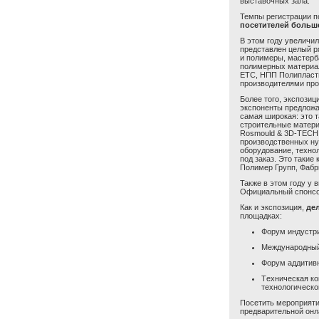
выставочных зала.
Темпы регистрации п
посетителей больш
В этом году увеличи
представлен целый р
и полимеры, мастерб
полимерных материал
ЕТС, НПП Полипласти
производителями про
Более того, экспозиц
экспоненты предлож
самая широкая: это т
строительные матери
Rosmould
& 3
D
-
TECH
производственных ну
оборудование, технол
под заказ.
Это такие 
Полимер Групп, Фабр
Также в этом году у 
Официальный спонсо
Как и экспозиция,
де
площадках
:
Форум индустр
Международный
Ф
орум
а
ддити
Т
ехническ
ая
ко
технологическо
Посе
тить
мероприят
предварительной онл