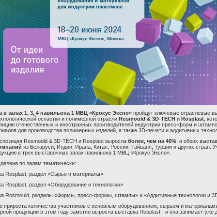
а в залах 1, 3, 4 павильона 1 МВЦ «Крокус Экспо»
пройдут ключевые отраслевые в
ехнологической оснастки и полимерной отрасли
Rosmould
& 3
D
-
TECH
и
Rosplast
, ко
зицию отечественных и иностранных производителей индустрии пресс-форм и штампо
риалов для производства полимерных изделий, а также 3
D
-печати и аддитивных технол
кспозиция
Rosmould
& 3
D
-
TECH
и
Rosplast
выросла
более, чем на 40%
: в обеих выста
компаний
из
Беларуси, Индии, Ирана, Китая, России, Тайваня, Турции и других стран. 
дукцию в трех выставочных залах павильона 1 МВЦ «Крокус Экспо».
зделена по залам тематически:
ка Rosplast, раздел «Сырье и материалы»
ка Rosplast, раздел «Оборудование и технологии»
ка Rosmould, разделы «Формы, пресс-формы, штампы» и «Аддитивные технологии и 3
го прироста количества участников с основным оборудованием, сырьем и материалам
рной продукции в этом году заметно выросла выставка
Rosplast
- и она занимает уже 