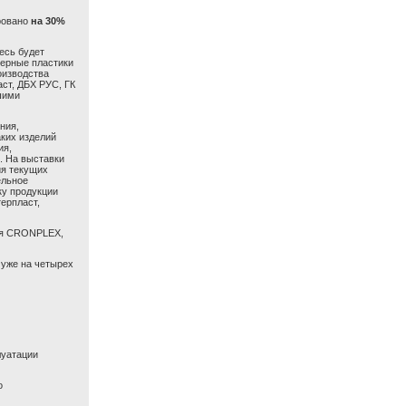
ровано
на 30%
десь
будет
ерные пластики
оизводства
аст, ДБХ РУС, ГК
шими
ния,
ких изделий
ия,
я.
На
выставк
и
ия текущих
ельное
у продукции
ерпласт,
ия
CRONPLEX
,
уже
на
четырех
луатации
о