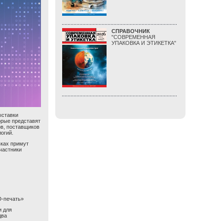
СПРАВОЧНИК
"СОВРЕМЕННАЯ
УПАКОВКА И ЭТИКЕТКА"
ыставки
торые представят
в, поставщиков
огий.
вках примут
Участники
D-печать»
и для
два