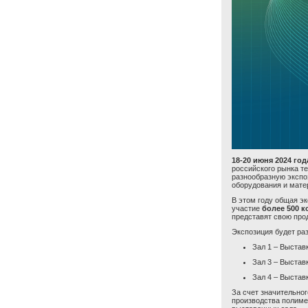
18-20 июня 2024 год
российского рынка т
разнообразную экспо
оборудования и мате
В этом году общая э
участие
более 500 
представят свою про
Экспозиция будет ра
Зал 1 – Выстав
Зал 3 – Выстав
Зал 4 – Выстав
За счет значительно
производства полиме