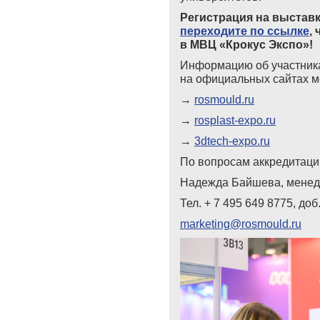
Регистрация на выставки
переходите по ссылке
,
в МВЦ «Крокус Экспо»!
Информацию об участника
на официальных сайтах м
→
rosmould.ru
→
rosplast-expo.ru
→
3dtech-expo.ru
По вопросам аккредитаци
Надежда Байшева
,
менед
Тел
. + 7 495 649 8775
, доб
marketing
@
rosmould
.
ru