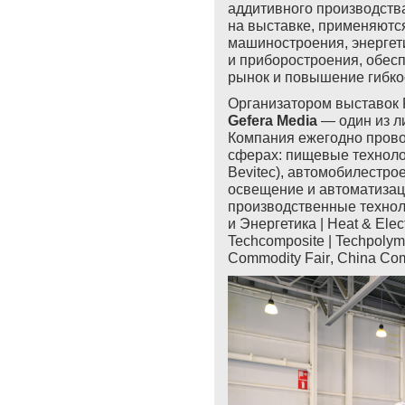
аддитивного производств
на выставке, применяютс
машиностроения, энергет
и приборостроения, обес
рынок и повышение гибко
Организатором выставок 
Gefera Media
— один из л
Компания ежегодно прово
сферах: пищевые технолог
Bevitec
), автомобилестрое
освещение и автоматизац
производственные технол
и
Энергетика | Heat & Elec
Techcomposite | Techpolym
Commodity
Fair
,
China
Com