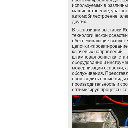
используемых в
различны
машиностроени
е
,
упаковк
автомобилестроени
е
, эл
других.
В экспозиции выставки
R
технологической оснастк
обеспечивающие выпуск 
цепочки «проектирование
ключевых направлений — 
штамповая оснастка, ст
оборудование и инструмен
модернизации оснастки, а
обслуживания. Представ
производить новые виды 
производительность и ср
оптимизируя процессы се