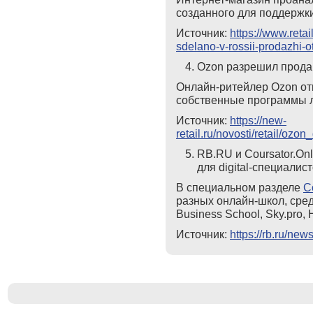
созданного для поддержк
Источник:
https://www.retai
sdelano-v-rossii-prodazhi-
Ozon разрешил прода
Онлайн-ритейлер Ozon от
собственные программы л
Источник:
https
://
new
-
retail
.
ru
/
novosti
/
retail
/
ozon
_
RB.RU и Coursator.On
для digital-специалис
В специальном разделе
C
разных онлайн-школ, среди
Business School, Sky.pro,
Источник:
https://rb.ru/new