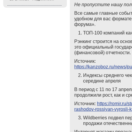
Не пропустите нашу пол
Все самые главные событ
удобном для вас формате
форума».
ТОП-100 компаний кан
Рэнкинг строится на осно
это официальный госуда
(финансовой) отчетности.
Источник:
https://kanzoboz.ru/news
Индексы среднего чек
середине апреля
В период с 11 по 17 апре
продолжили рост, как и с
Источник:
https://romir.ru
rashodov-rossiyan-vyrosli-
Wildberries подвел п
продажи отечественн
Интернет-магазин проана