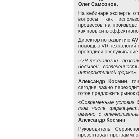
Олег Самсонов.
На вебинаре эксперты от
вопросы: как исполь
процессов на производст
как повысить эффективно
Директор по развитию
AV
помощью VR-технологий о
проводили обслуживание
«VR-технологии позво
большей вовлеченност
интерактивной форме»
,
Александр
Космин
, ге
сегодня важно переходи
готов предложить рынок 
«Современные условия б
том числе фармацевти
именно с отечественн
Александр Космин
.
Руководитель Сервис
презентовал программно