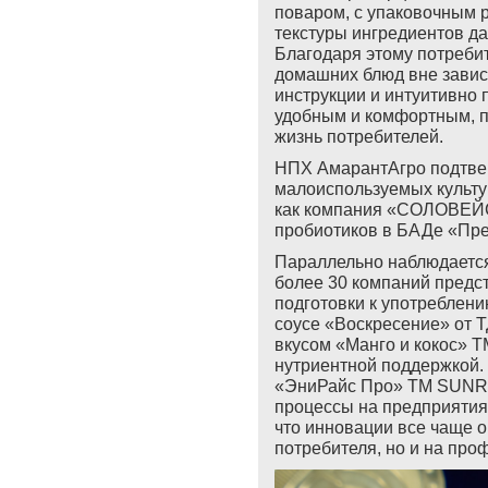
поваром, с упаковочным
текстуры ингредиентов да
Благодаря этому потреби
домашних блюд вне завис
инструкции и интуитивно 
удобным и комфортным, п
жизнь потребителей.
НПХ АмарантАгро подтвер
малоиспользуемых культур
как компания «СОЛОВЕЙС
пробиотиков в БАДе «Пре
Параллельно наблюдается 
более 30 компаний пред
подготовки к употреблени
соусе «Воскресение» от
вкусом «Манго и кокос» 
нутриентной поддержкой.
«ЭниРайс Про» ТМ SUNR
процессы на предприятиях
что инновации все чаще о
потребителя, но и на про