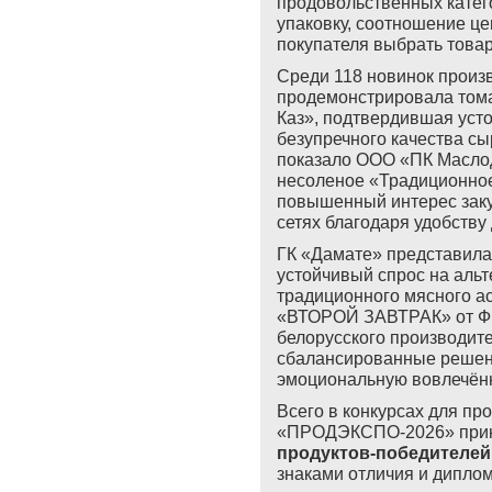
продовольственных катег
упаковку, соотношение це
покупателя выбрать товар
Среди 118 новинок произ
продемонстрировала тома
Каз», подтвердившая усто
безупречного качества сы
показало ООО «ПК Маслод
несоленое «Традиционно
повышенный интерес заку
сетях благодаря удобству
ГК «Дамате» представила
устойчивый спрос на аль
традиционного мясного а
«ВТОРОЙ ЗАВТРАК» от Фи
белорусского производит
сбалансированные решени
эмоциональную вовлечённ
Всего в конкурсах для пр
«ПРОДЭКСПО-2026» прин
продуктов-победителей
знаками отличия и дипло