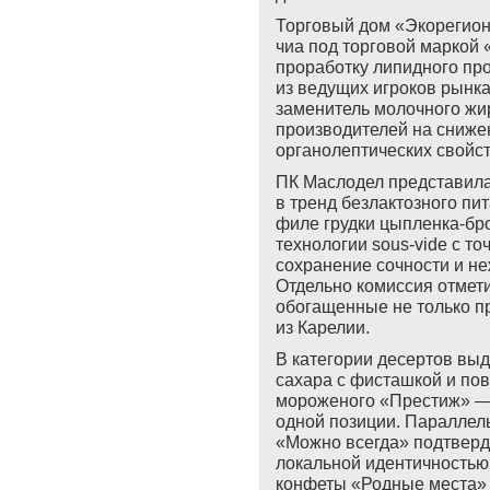
Торговый дом «Экорегион
чиа под торговой маркой
проработку липидного пр
из ведущих игроков рын
заменитель молочного жи
производителей на сниже
органолептических свойст
ПК Маслодел представила
в тренд безлактозного п
филе грудки цыпленка-б
технологии sous-vide с 
сохранение сочности и не
Отдельно комиссия отмет
обогащенные не только п
из Карелии.
В категории десертов выд
сахара с фисташкой и п
мороженого «Престиж» — 
одной позиции. Параллел
«Можно всегда» подтверд
локальной идентичностью:
конфеты «Родные места» 