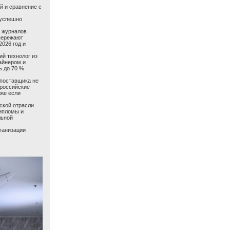
й и сравнение с
 успешно
ь журналов
пережают
026 год и
ий технолог из
айнером и
ь до 70 %
поставщика не
 российские
аже если
ской отрасли
дипломы и
льной
ганизации