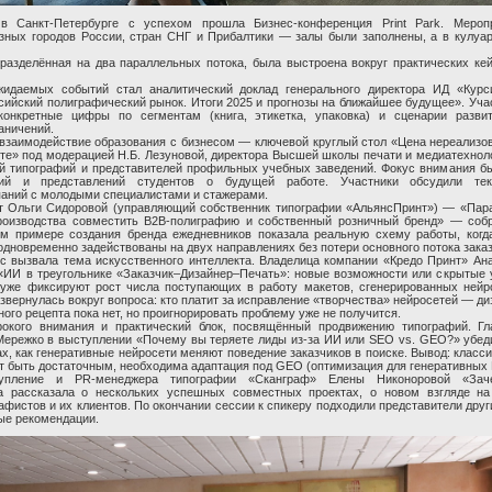
в Санкт-Петербурге с успехом прошла Бизнес-конференция Print Park. Мероп
зных городов России, стран СНГ и Прибалтики — залы были заполнены, а в кулуа
разделённая на два параллельных потока, была выстроена вокруг практических ке
идаемых событий стал аналитический доклад генерального директора ИД «Курс
ийский полиграфический рынок. Итоги 2025 и прогнозы на ближайшее будущее». Уча
онкретные цифры по сегментам (книга, этикетка, упаковка) и сценарии разви
аничений.
 взаимодействие образования с бизнесом — ключевой круглый стол «Цена нереализов
те» под модерацией Н.Б. Лезуновой, директора Высшей школы печати и медиатехно
й типографий и представителей профильных учебных заведений. Фокус внимания б
ий и представлений студентов о будущей работе. Участники обсудили тек
аний с молодыми специалистами и стажерами.
от Ольги Сидоровой (управляющий собственник типографии «АльянсПринт») — «Пар
производства совместить B2B-полиграфию и собственный розничный бренд» — собр
ом примере создания бренда ежедневников показала реальную схему работы, когд
одновременно задействованы на двух направлениях без потери основного потока заказ
 вызвала тема искусственного интеллекта. Владелица компании «Кредо Принт» Ан
«ИИ в треугольнике «Заказчик–Дизайнер–Печать»: новые возможности или скрытые 
 уже фиксируют рост числа поступающих в работу макетов, сгенерированных нейр
звернулась вокруг вопроса: кто платит за исправление «творчества» нейросетей — ди
ого рецепта пока нет, но проигнорировать проблему уже не получится.
окого внимания и практический блок, посвящённый продвижению типографий. Гл
м Мережко в выступлении «Почему вы теряете лиды из-за ИИ или SEO vs. GEO?» убед
х, как генеративные нейросети меняют поведение заказчиков в поиске. Вывод: класс
т быть достаточным, необходима адаптация под GEO (оптимизация для генеративных
упление и PR-менеджера типографии «Сканграф» Елены Никоноровой «Зач
а рассказала о нескольких успешных совместных проектах, о новом взгляде на
афистов и их клиентов. По окончании сессии к спикеру подходили представители друг
ые рекомендации.