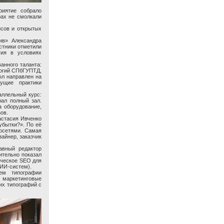
риятие собрало
рах не смолкали
йсов и открытых
ив» Александра
стники отметили
тия в условиях
анного таланта:
логий СПбГУПТД,
ыл направлен на
ущие практики
аллельный курс:
ал полный зал.
а оборудование,
ов.
астасия Ивченко
убытки?». По её
осетями. Самая
зайнер, заказчик
авный редактор
ительно показал
ическое SEO для
 ИИ-систем).
ем типографии
 маркетинговые
их типографий с