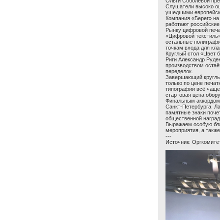
Ольги Соболевой пре
Слушатели высоко оц
ушедшими европейск
Компания «Берег» на
работают российские
Рынку цифровой печа
«Цифровой текстиль»
остальные полиграфи
точкам входа для кл
Круглый стол «Цвет б
Риги Александр Руде
производством остаё
переделок.
Завершающий круглый
только по цене печа
типографии всё чаще
стартовая цена обор
Финальным аккордом 
Санкт-Петербурга. Л
памятные знаки поче
общественной наград
Выражаем особую бла
мероприятия, а такж
---
Источник: Оргкомитет