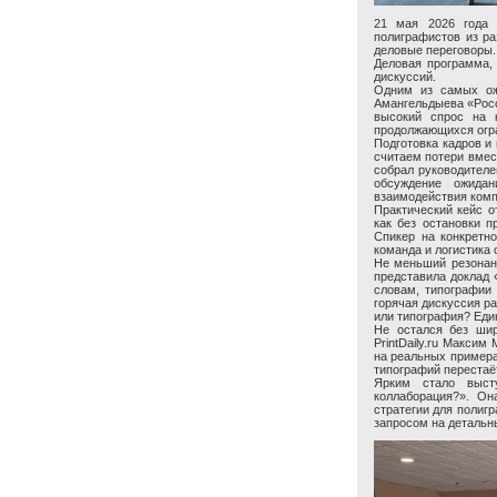
21 мая 2026 года 
полиграфистов из ра
деловые переговоры.
Деловая программа, 
дискуссий.
Одним из самых ож
Амангельдыева «Росс
высокий спрос на к
продолжающихся огр
Подготовка кадров и
считаем потери вмес
собрал руководителе
обсуждение ожидан
взаимодействия комп
Практический кейс 
как без остановки 
Спикер на конкретн
команда и логистика 
Не меньший резонанс
представила доклад 
словам, типографии
горячая дискуссия ра
или типография? Един
Не остался без шир
PrintDaily.ru Макси
на реальных примера
типографий перестаё
Ярким стало выст
коллаборация?». Он
стратегии для полигр
запросом на детальн