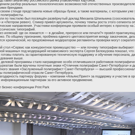
дставил аналитику российского рынка упаковочных картонов.
енили разбор реальных технологических возможностей отечественных производителе
ими брендами.
 своем стенде представила новые образцы бумаг, а также материалы, с которыми уже
 полиграфисты.
ти по текстилю был посвящён развёрнутый доклад Михаила Шпилькина (соосновател
 и «Легпром ревю»). Спикер привёл аргументы, почему темпы роста этого сегмента о
ческие направления. Участники конференции проявили особый интерес к прогнозу на 2
ассических типографий.
ез иллюзий: где он ломается — в дизайне, препрессе или печати?» провёл практикующ
нко. По общему признанию, проблема единого цветовосприятия между заказчиком, диз
тся хронической, но предложенные модератором регламенты проверки могут сократит
 стол «Сервис как конкурентное преимущество — или почему типографии выбирают 
тной машины» под модерацией независимого эксперта Сергея Белокурова показал, что
 готовы платить за гарантированную техническую поддержку и обучение персонала, д
удования выше.
деловой программы стало награждение особо отличившихся работников полиграфиче
ауреатам были вручены почетные знаки «Отличник полиграфии Санкт-Петербурга» и 
тного звания «Заслуженный полиграфист Санкт-Петербурга» — высшей профессиона
ы полиграфической отрасли Санкт-Петербурга.
годарность партнеру форума – компании «АльянсПринт» за поддержку и участие в ор
е информационным партнерам за его активное продвижение.
 бизнес-конференции Print Park