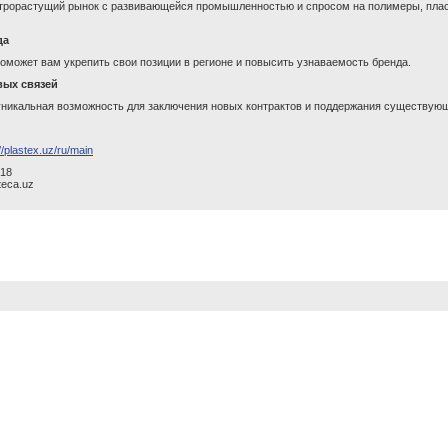
строрастущий рынок с развивающейся промышленностью и спросом на полимеры, пл
да
поможет вам укрепить свои позиции в регионе и повысить узнаваемость бренда.
вых связей
уникальная возможность для заключения новых контрактов и поддержания существую
//plastex.uz/ru/main
-18
iteca.uz