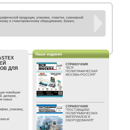
рафической продукции, упаковке, этикетке, сувенирной
чному и этикетировочному оборудованию, бумаге,
Наши издания
ASTEX
ЛЕЙ
СПРАВОЧНИК
ОВ ДЛЯ
"ВСЯ
ПОЛИГРАФИЧЕСКАЯ
МОСКВА+РОССИЯ"
ющая новейшие
й, дилеров,
ия новых
СПРАВОЧНИК
афию, упаковку,
"ПОСТАВЩИКИ
ПОЛИГРАФИЧЕСКИХ
МАТЕРИАЛОВ И
знеса!
ОБОРУДОВАНИЯ"