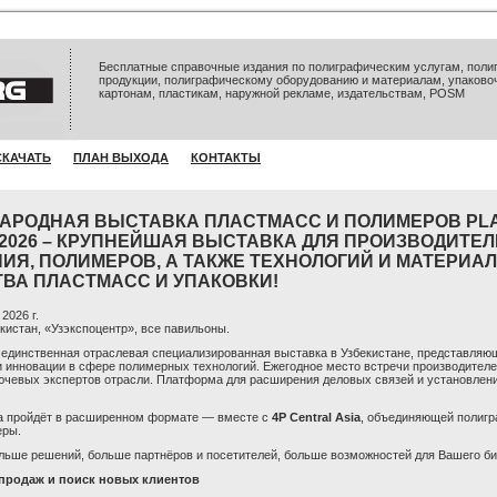
Бесплатные справочные издания по полиграфическим услугам, полиг
продукции, полиграфическому оборудованию и материалам, упаково
картонам, пластикам, наружной рекламе, издательствам, POSM
СКАЧАТЬ
ПЛАН ВЫХОДА
КОНТАКТЫ
НАРОДНАЯ ВЫСТАВКА ПЛАСТМАСС И ПОЛИМЕРОВ PL
 2026 – КРУПНЕЙШАЯ ВЫСТАВКА ДЛЯ ПРОИЗВОДИТЕ
ИЯ, ПОЛИМЕРОВ, А ТАКЖЕ ТЕХНОЛОГИЙ И МАТЕРИАЛ
ВА ПЛАСТМАСС И УПАКОВКИ!
2026 г.
кистан, «Узэкспоцентр», все павильоны.
–
единственная отраслевая специализированная выставка в Узбекистане, представля
и инновации в сфере полимерных технологий. Ежегодное место встречи производителе
ючевых экспертов отрасли. Платформа для расширения деловых связей и установлен
 пройдёт в расширенном формате — вместе с
4P Central Asia
, объединяющей полигр
еры.
ьше решений, больше партнёров и посетителей, больше возможностей для Вашего би
продаж и поиск новых клиентов