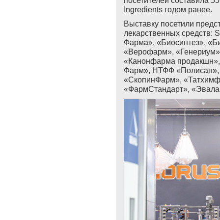
посетителей составила 5
Ingredients
годом ранее.
Выставку посетили предс
лекарственных средств: S
Фарма», «Биосинтез», «Б
«Верофарм», «Генериум»,
«Канонфарма продакшн»,
Фарм», НТФФ «Полисан»,
«СкопинФарм», «Татхимф
«ФармСтандарт», «Эвалар