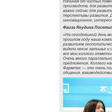
Начиная от чистых поме
производств, для развит
важно сейчас для развит
перспективы развития. Д
инновационное, интересн
Фаиза Ягудина Посети
«На сегодняшний день м
прошлом году наша компа
развитием геополитическ
видели некое затишье и 
все мои коллеги отмети
Очень много параллельн
предложения. Коллеги на
Фармтех — это очень по
общения, взаимодействия