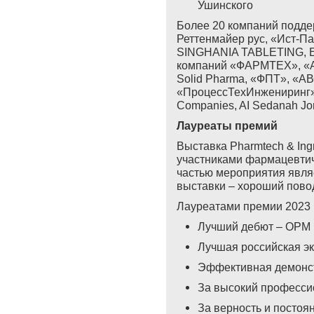
Ушинского
Более
20
компаний
подде
Реттенмайер
рус
, «
Ист
-
Па
SINGHANIA TABLETING, E
компаний
«
ФАРМТЕХ
», «
Solid Pharma, «
ФПТ
», «
АВ
«
ПроцессТехИнжениринг
Companies, AI Sedanah Jo
Лауреаты премий
Выставка Pharmtech & Ingr
участниками фармацевтич
частью мероприятия явля
выставки – хороший повод
Лауреатами премии 2023 г
Лучший дебют –
OPM
Лучшая российская э
Эффективная демонст
За высокий професси
За верность и постоя