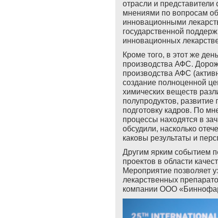
отрасли и представители
мнениями по вопросам о
инновационными лекарст
государственной поддержк
инновационных лекарстве
Кроме того, в этот же де
производства АФС. Дорожн
производства АФС (актив
создание полноценной це
химических веществ разл
полупродуктов, развитие
подготовку кадров. По м
процессы находятся в зач
обсудили, насколько отеч
каковы результаты и персп
Другим ярким событием п
проектов в области каче
Мероприятие позволяет уз
лекарственных препаратов
компании ООО «Биннофа