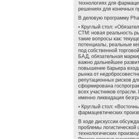
технологиях для фармацев
решениях для конечных п
В деловую программу
Pha
•
Круглый стол: «Обязате
СТМ: новая реальность р
такие вопросы как: теку
потенциалы, реальные ке
под собственной торгово
БАД, обязательная маркир
важно дальнейшее развити
повышение барьера входа
рынка от недобросовестны
репутационных рисков дл
сформирована госпрогра
всех участников отрасли.
именно ликвидация безгр
•
Круглый стол: «Восточн
фармацевтических произ
В ходе дискуссии обсужда
проблемы логистической 
технологических производ