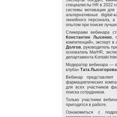
специалисты
HR
в 2022 г
системы мотивации для 
альтернативные digital
линейного персонала, а
опытом при поиске лучших
Спикерами вебинара ста
Константин Лысенко
, 
компетенций», эксперт в
Долгов
, руководитель п
основатель MarHR, экспе
департамента Kontakt Int
Модератор вебинара — о
клуба»
Тата Лысогорова
Вебинар представляет 
фармацевтических компа
для всех участников ф
поиска сотрудников.
Только участники вебин
пригодятся в работе.
Ознакомиться с подро
мероприятие можно на с