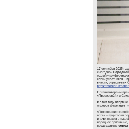
17 сентября 2025 го
ежегодной
Народной 
офлайн-конференция
сотни участников – 
власти, отраслевых 
https://sferecruitment
Организаторами преми
«Провизор24» и Сою
В этом году впервые
лидеров фармацевтич
«Голосование за поб
аптек – аудитория п
иначе знаком с наше
народное признание, 
председатель
союза