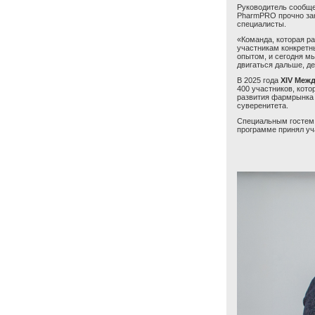
Руководитель сообщ
PharmPRO прочно зак
специалисты.
«Команда, которая р
участникам конкретн
опытом, и сегодня м
двигаться дальше, д
В 2025 года
XIV Меж
400 участников, кот
развития фармрынка и
суверенитета.
Специальным гостем 
программе принял уч