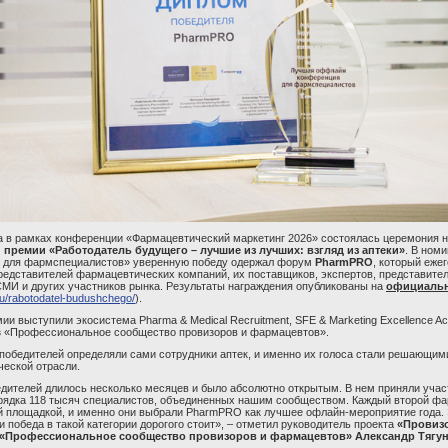
да в рамках конференции «Фармацевтический маркетинг 2026» состоялась церемония 
премии «Работодатель будущего – лучшие из лучших: взгляд из аптеки»
. В ном
 для фармспециалистов» уверенную победу одержал форум
PharmPRO
, который еже
представителей фармацевтических компаний, их поставщиков, экспертов, представите
СМИ и других участников рынка. Результаты награждения опубликованы на
официальн
.ru/rabotodatel-budushchego/
).
и выступили экосистема Pharma & Medical Recruitment, SFE & Marketing Excellence A
з «Профессиональное сообщество провизоров и фармацевтов».
 победителей определяли сами сотрудники аптек, и именно их голоса стали решающим
еской отрасли.
едителей длилось несколько месяцев и было абсолютно открытым. В нем приняли учас
орядка 118 тысяч специалистов, объединенных нашим сообществом. Каждый второй фа
й площадкой, и именно они выбрали PharmPRO как лучшее офлайн-мероприятие года. 
и победа в такой категории дорогого стоит», – отметил руководитель проекта
«Провизо
 «Профессиональное сообщество провизоров и фармацевтов» Александр Тягу