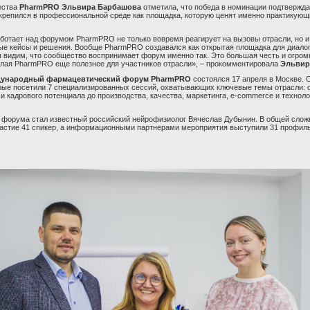
ества
PharmPRO Эльвира Барбашова
отметила, что победа в номинации подтверждае
репился в профессиональной среде как площадка, которую ценят именно практикующ
аботает над форумом
PharmPRO
не только вовремя реагирует на вызовы отрасли, но и
ые кейсы и решения. Вообще PharmPRO создавался как открытая площадка для диалог
ы видим, что сообщество воспринимает форум именно так. Это большая честь и огро
елая PharmPRO еще полезнее для участников отрасли», – прокомментировала
Эльвир
дународный фармацевтический форум PharmPRO
состоялся 17 апреля в Москве. 
орые посетили 7 специализированных сессий, охватывающих ключевые темы отрасли: о
 кадрового потенциала до производства, качества, маркетинга, e-commerce и техноло
форума стал известный российский нейрофизиолог Вячеслав Дубынин. В общей слож
астие 41 спикер, а информационными партнерами мероприятия выступили 31 профил