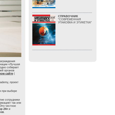
СПРАВОЧНИК
"СОВРЕМЕННАЯ
УПАКОВКА И ЭТИКЕТКА"
награждения
инации «Лучшая
годно собирает
лей органов
ом сайте
(
cademy, проект
и при выборе
тие сотрудники
рмацевт так или
Это честное
р 24»
и
нов
.