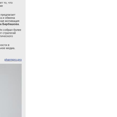
т то, что
ие
 предлагает
а и обмена
мная мотивация
а Барбашова
.
Он собрал более
т стратегий
гического
ности в
ьное медиа.
pharmpro.pro