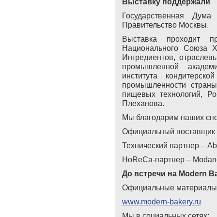
Выставку поддержали
Государственная Дум
Правительство Москвы.
Выставка проходит 
Национального Союза Х
Ингредиентов, отрасле
промышленной акаде
института кондитерско
промышленности страны
пищевых технологий,
Ро
Плеханова
.
Мы благодарим наших спо
Официальный поставщик
Технический партнер – Ab
HoReCa-
партнер
– Modano
До
встречи
на
Modern Ba
Официальные материалы
www.modern-bakery.ru
Мы в социальных сетях: