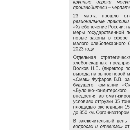
крупные игроки могу
производители – черпать
23 марта прошло от
региональные практики
«Хлебопечение России: н
меры государственной п
новые законы в сфере 
малого хлебопекарного б
2023 году.
Отдельная стратегиче
хлебопекарных предпр
Волков Н.Е. (директор 
вывода на рынок новой м
«Смак» Фуфаров В.В. рас
будущего компании «См
«Булочно-кондитерско
внедрения автоматизиро
условиях отгрузки 35 то
площадью экспедиции 15
до 850 км.
Организатором
В заключительный день
вопросах и ответах»
от