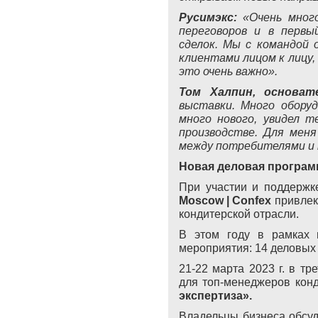
Русимэкс:
«Очень мног
переговоров и в первы
сделок. Мы с командой 
клиентами лицом к лицу, 
это очень важно».
Том Халпин, основате
выставки. Много оборуд
много нового, увидел т
производстве. Для мен
между потребителями и 
Н
овая деловая программ
При участии и поддерж
Moscow
|
Confex
привлек
кондитерской отрасли.
В этом году в рамках 
мероприятия: 14 деловых 
21-22 марта 2023 г. в т
для топ-менеджеров кон
экспертиза».
В
ладельцы бизнеса обсу