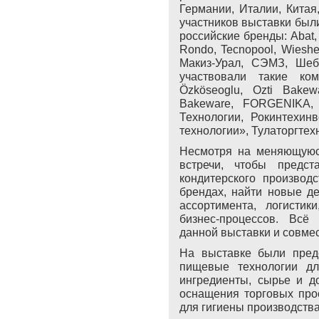
Германии, Италии, Китая
участников выставки был
российские бренды: Abat, 
Rondo, Tecnopool, Wieshe
Макиз-Урал, СЭМЗ, Шеб
участвовали такие ко
Özköseoglu,
Ozti
Bakew
Bakeware, FORGENIKA, 
Технологии, Рокинтехин
технологии», Тулаторгтехн
Несмотря на меняющуюся
встречи, чтобы предст
кондитерского производ
брендах, найти новые д
ассортимента, логистик
бизнес-процессов. Всё
данной выставки и совме
На выставке были предс
пищевые технологии дл
ингредиенты, сырье и д
оснащения торговых прос
для гигиены производства