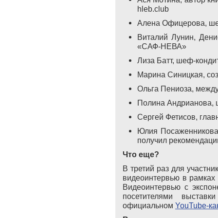
hleb.club
Алена Офицерова, шеф
Виталий Лунин, Ден
«САФ-НЕВА»
Лиза Батт, шеф-кондит
Марина Синицкая, соз
Ольга Пениоза, между
Полина Андрианова, 
Сергей Фетисов, глав
Юлия Посаженникова
получил рекомендацию
Что еще?
В третий раз для участни
видеоинтервью в рамках
Видеоинтервью с экспон
посетителями выставк
официальном
YouTube
-к