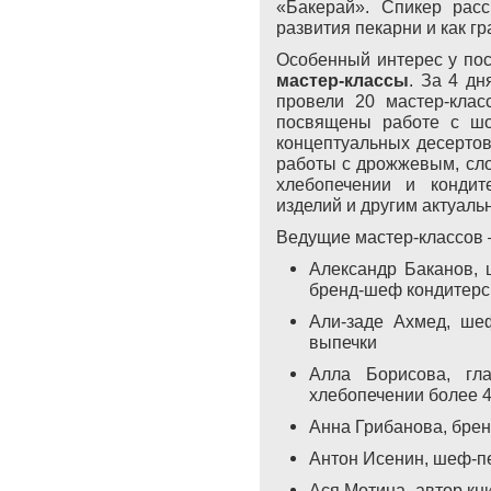
«Бакерай».
Спикер расс
развития пекарни и как г
Особенный интерес у пос
мастер-классы
. За 4 дн
провели 20 мастер-клас
посвящены работе с шо
концептуальных десертов
работы с дрожжевым, сло
хлебопечении и кондит
изделий и другим актуал
Ведущие мастер-классов 
Александр Баканов, ш
бренд-шеф кондитерск
Али-заде Ахмед, шеф
выпечки
Алла Борисова, г
хлебопечении более 4
Анна Грибанова, бре
Антон Исенин, шеф-пе
Ася Мотина, автор кн