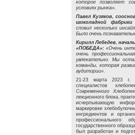
которое позволяет с
условиях рынка».
Павел Кузяков, соосн
шоколадной фабрики 
словил несколько инсай
Было очень познавательн
Кирилл Лебедев, начал
«ПОБЕДА»:
«Очень инт
очень профессиональна
увлекательно. Мы оста
команды, которая разви
аудитории».
21-23 марта 2023 г.
специалистов хлебо
Современного Хлебопе
лекционного блока, практ
исчерпывающую инфор
маркировке хлебобулочн
ингредиентов и органи
профессионального о
государственного образц
был разработан и подго