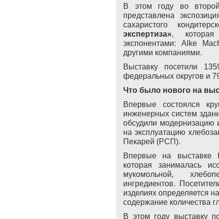
В этом году во втор
представлена экспозиц
сахаристого кондитер
экспертиза»
, котора
экспонентами:
Alke
Mach
другими компаниями.
Выставку посетили 135
федеральных округов и 7
Что было нового на выс
Впервые состоялся кру
инженерных систем здани
обсудили модернизацию 
на эксплуатацию хлебоза
Пекарей (РСП).
Впервые на выставке 
которая занималась ис
мукомольной, хлебоп
ингредиентов. Посетител
изделиях определяется на
содержание количества г
В этом году выставку п