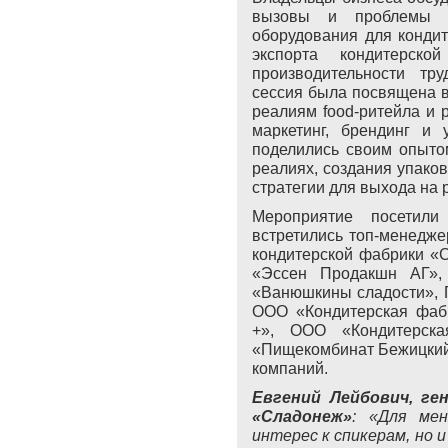
вызовы и проблемы о
оборудования для кондит
экспорта кондитерск
производительности тр
сессия была посвящена в
реалиям
food
-ритейла и
маркетинг, брендинг и 
поделились своим опыто
реалиях, создания упаков
стратегии для выхода на 
Мероприятие посетил
встретились топ-менедже
кондитерской фабрики «
«Эссен Продакшн АГ»,
«Ванюшкины сладости», Г
ООО «Кондитерская фа
+», ООО «Кондитерс
«Пищекомбинат Бежицкий
компаний.
Евгений Лейбович, ге
«Сладонеж»
: «Для ме
интерес к спикерам, но 