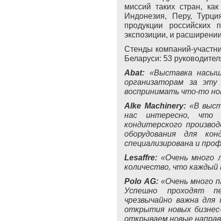
миссий таких стран, как
Индонезия, Перу, Турци
продукции российских 
экспозиции, и расширении
Стенды компаний-участни
Беларуси: 53 руководител
Abat:
«Выставка насыщ
организаторам за эту
воспринимать что-то но
Alke
Machinery
:
«В выст
нас интересно, что 
кондитерского производ
оборудования для кон
специализирована и проф
Lesaffre
:
«Очень много л
количество, что каждый 
Polo
AG
:
«Очень много п
Успешно проходят пе
чрезвычайно важна для
открытия новых бизнес
открываем новые направ