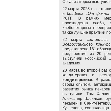
Организатором выступил о
22 марта 2023 г. состоял
и
брифинг «От факта 
РСП). В рамках меро
производства хлеба,
хлебопекарных предприя
также лучшие практики по
22 марта состоялась
Всероссийского конкур
представлено
161
образц
предприятия из
20
ре
выступили
Российский 
академия.
23 марта во второй раз 
кондитерских и рес
кондитерских».
В рамк
своим опытом, антикриз
развития рынка пекарен
выступили: Том Халпин
Александр Васильев, ру
пекарен в Санкт-Петерб
Кузнецова, совладелица