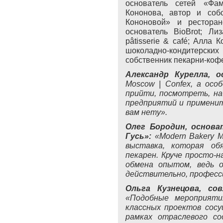
основатель сетей «Фа
Кононова, автор и соб
Кононовой» и ресторан
основатель BioBrot; Л
pâtisserie & café; Алла
шоколадно-кондитерских
собственник пекарни-кофе
Александр Курелла, о
Moscow
|
Confex
, а осо
прийти, посмотреть, на
предприятий и применит
вам нету».
Олег Бородин, основа
Гусь»:
«
Modern
Bakery
M
выставка, которая об
пекарен. Круче просто-
обмена опытом, ведь о
действительно, професс
Ольга Кузнецова, со
«Подобные мероприяти
классных проектов сос
рамках отраслевого с