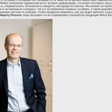
от условий, с которыми он сталкивается, а также он не должен каким-либо образом в
 Любые изменения параметров могут вызвать деформацию, что может поставить под у
и и, следовательно, безопасность продукта, находящегося внутри. Мы можем тестиров
ак в экстремально холодных, так и в экстремально влажных условиях, а также разраб
роверки прочности упаковки, чтобы продемонстрировать, как она будет работать в ре
Маркку Лескеля
, вице-президент по исследованиям и разработке продукции
Mets
ä
Bo