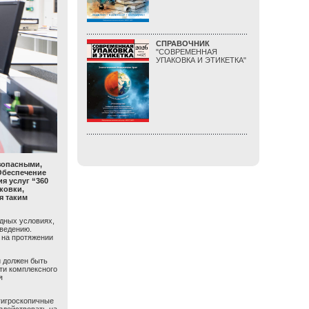
СПРАВОЧНИК
"СОВРЕМЕННАЯ
УПАКОВКА И ЭТИКЕТКА"
зопасными,
Обеспечение
я услуг “360
ковки,
я таким
одных условиях,
введению.
 на протяжении
и должен быть
ти комплексного
я
гигроскопичные