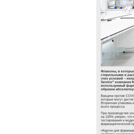
Флаконы, в которы
стерильными и рас
этих условий – неп
Service
” компания M
используемый фарм
образом абсолютную
Вакцина против
COVI
которые могут достиг
Вторичная упаковка 
всего процесса.
При производстве уп
на 100% уверен, что 
тестирования и моде
фармацевтической п
«Картон для фармаце