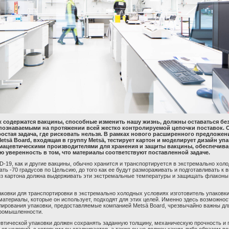
х содержатся вакцины, способные изменить нашу жизнь, должны оставаться бе
познаваемыми на протяжении всей жестко контролируемой цепочки поставок. 
ростая задача, где рисковать нельзя. В рамках нового расширенного предложени
etsä Board, входящая в группу Metsä, тестирует картон и моделирует дизайн упа
ацевтическими производителями для хранения и защиты вакцины, обеспечива
 уверенность в том, что материалы соответствуют поставленной задаче.
D
-19, как и другие вакцины, обычно хранится и транспортируется в экстремально хол
ать -70 градусов по Цельсию, до того как ее будут размораживать и подготавливать к 
из картона должна выдерживать эти экстремальные температуры и защищать флаконы
аковки для транспортировки в экстремально холодных условиях изготовитель упаковк
материалы, которые он использует, подходят для этих целей. Именно здесь возможнос
лирования упаковки, предоставляемые компанией
Mets
ä
Board
, чрезвычайно важны дл
ромышленности.
втической упаковки должен сохранять заданную толщину, механическую прочность и 