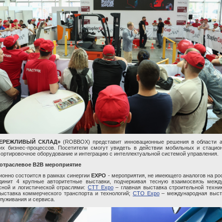
ЕРЕЖЛИВЫЙ СКЛАД»
(ROBBOX) представит инновационные решения в области а
их бизнес-процессов. Посетители смогут увидеть в действии мобильных и стацио
сортировочное оборудование и интеграцию с интеллектуальной системой управления.
 отраслевое B2B мероприятие
ционно состоится в рамках синергии
EXPO
- мероприятия, не имеющего аналогов на ро
динит 4 крупные авторитетные выставки, подчеркивая тесную взаимосвязь между
сной и логистической отраслями:
СТТ Expo
– главная выставка строительной техник
ыставка коммерческого транспорта и технологий;
CTO Expo
– международная выста
луживания и сервиса.