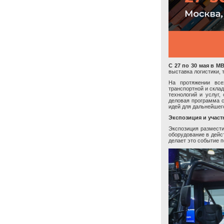
С
27 по 30 мая в М
выставка логистики, 
На протяжении все
транспортной и скла
технологий и услуг
деловая программа с
идей для дальнейшег
Экспозиция и участ
Экспозиция размест
оборудование в дей
делает это событие 