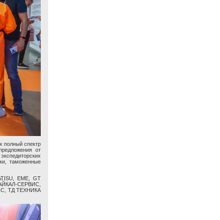
х полный спектр
предложения от
экспедиторских
ики, таможенные
ATISU, EME, GT
АЙКАЛ-СЕРВИС,
С, ТД ТЕХНИКА