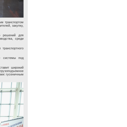
ным транспортом
ителей, закупку,
р решений для
водства, среди
 транспортного
е системы под
ставит широкий
грузоподъемное
ами: гусеничным