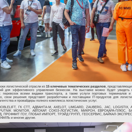
роки логистической отрасли из
15 ключевых тематических разделов
, представляющи
ий для эффективного управления бизнесом. На выставке можно будет увидеть 
х перевозок всеми видами транспорта, а также услуги портовых терминалов и 
о, свои решения представят разработчики и поставщики IT-продуктов для логист
гентства и провайдеры полного комплекса логистических услуг.
 NOBLELIFT, ГК СТТ, АДВАНТА-М, AXELOT, LIMGARD, ZAUBERG, JAC, LOGISTIX, 
SPUTNIK MONITOR, АВТОКАР, СОЮЗ-ЛОГИСТИК, МИКРОН, ЕВРОКАРА-ПЛЮС, Б
, ПРОФФИТ ГОУ, ГЛОБАЛ ИМПОРТ, ТРЭЙД ГРУПП, ГЕОСЕРВИС, БАЙКАЛ-ЭКСПРЕС
ФИЛЬ и многие другие.