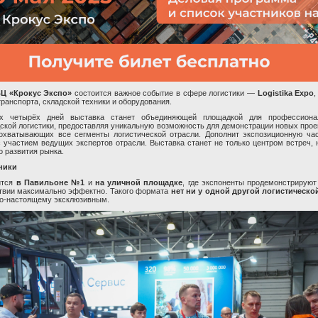
ВЦ «Крокус Экспо»
состоится важное событие в сфере логистики —
Logistika Expo
транспорта, складской техники и оборудования.
х четырёх дней выставка станет объединяющей площадкой для профессиона
дской логистики, предоставляя уникальную возможность для демонстрации новых прое
, охватывающих все сегменты логистической отрасли. Дополнит экспозиционную ч
 участием ведущих экспертов отрасли. Выставка станет не только центром встреч, 
о развития рынка.
ники
ится
в Павильоне №1
и
на уличной площадке
, где экспоненты продемонстрируют
ствии максимально эффектно. Такого формата
нет ни у одной другой логистическо
по-настоящему эксклюзивным.