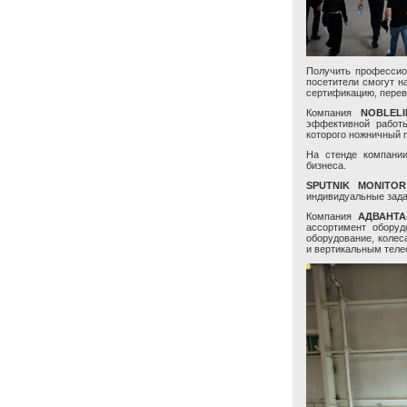
Получить профессион
посетители смогут н
сертификацию, перев
Компания
NOBLELI
эффективной работы
которого ножничный 
На стенде компан
бизнеса.
SPUTNIK MONIT
индивидуальные зада
Компания
АДВАНТА
ассортимент оборуд
оборудование, колес
и вертикальным теле