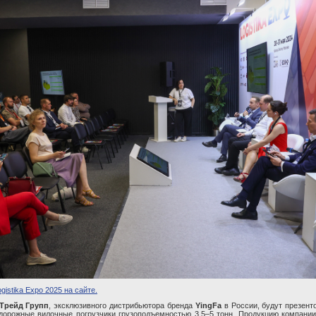
gistika Expo 2025 на сайте.
Трейд Групп
, эксклюзивного дистрибьютора бренда
YingFa
в России, будут презент
дорожные вилочные погрузчики грузоподъемностью 3,5–5 тонн. Продукцию компани