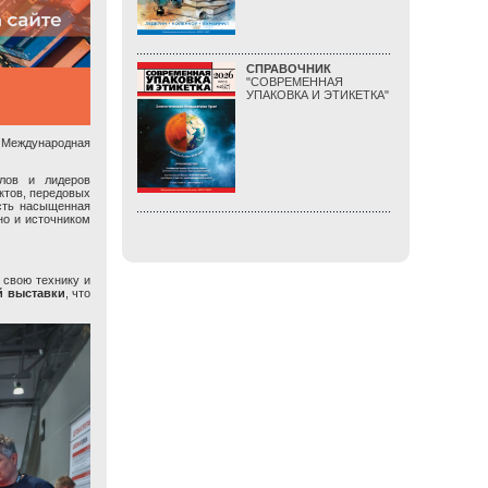
СПРАВОЧНИК
"СОВРЕМЕННАЯ
УПАКОВКА И ЭТИКЕТКА"
, Международная
лов и лидеров
ктов, передовых
асть насыщенная
но и источником
 свою технику и
й выставки
, что