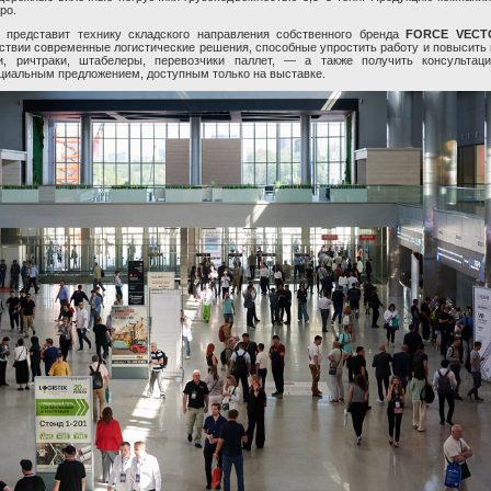
po.
представит технику складского направления собственного бренда
FORCE VECT
йствии современные логистические решения, способные упростить работу и повысить 
и, ричтраки, штабелеры, перевозчики паллет, — а также получить консультац
циальным предложением, доступным только на выставке.