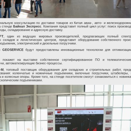
альную консультацию по доставке товаров из Китая авиа-, авто- и железнодорож
а стенде
Байкал Экспресс
. Компания представит полный цикл услуг: поиск производ
оды, складирование и адресную доставку.
FT
, один из ведущих мировых производителей, предлагающих полный спект
 складов и логистических центров, представит оборудование собственного произ
подъемник, электрический и дизельные погрузчики.
ии
GEOSERVICE
будут предоставлены инновационные технологии для оптимизации
OR
покажет на выставке собственное сертифицированное ПО и телематически
чи, автоматизирующие бизнес-процессы.
-М
, топовый поставщик оборудования для складских и строительных работ, пред
ования: коленчатые и ножничные подъемники, вилочные погрузчики, штабелеры, 
а и колесные опоры. Кроме того, на стенде посетители смогут ознакомиться с новинк
скопическим подъемниками.