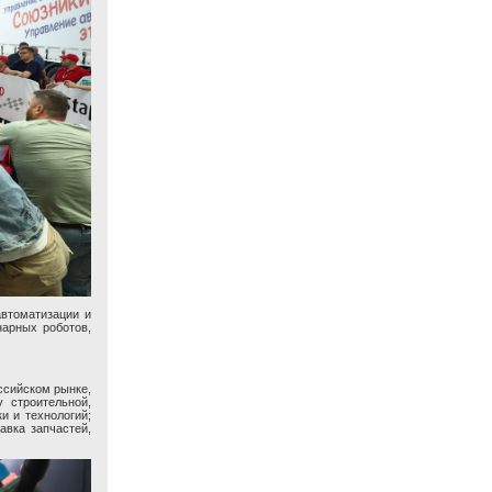
втоматизации и
нарных роботов,
ссийском рынке,
 строительной,
и и технологий;
вка запчастей,