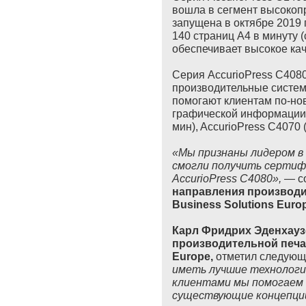
вошла в сегмент высокоп
запущена в октябре 2019 
140 страниц A4 в минуту (
обеспечивает высокое кач
Серия AccurioPress C4080
производительные систем
помогают клиентам по-но
графической информации. 
мин), AccurioPress C4070 (
«Мы признаны лидером в
смогли получить сертифи
AccurioPress C4080»,
— с
направления производи
Business Solutions Euro
Карл Фридрих Эденхауз
производительной печат
Europe,
отметил следующ
иметь лучшие технологи
клиентами мы помогаем 
существующие концепции