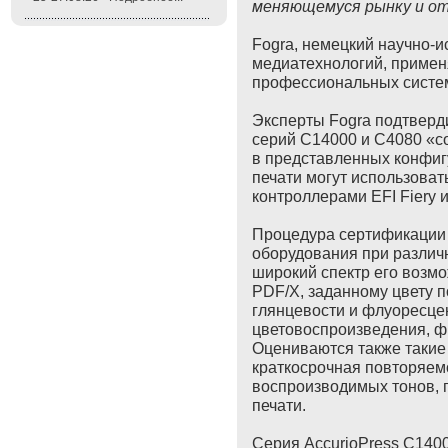
меняющемуся рынку и от
Fogra, немецкий научно-и
медиатехнологий, примен
профессиональных систем
Эксперты Fogra подтверди
серий C14000 и C4080 «с
в представленных конфи
печати могут использоват
контроллерами EFI Fiery и
Процедура сертификации 
оборудования при различн
широкий спектр его возмо
PDF/X, заданному цвету п
глянцевости и флуоресце
цветовоспроизведения, фи
Оцениваются также такие 
краткосрочная повторяемо
воспроизводимых тонов, 
печати.
Серия AccurioPress C1400