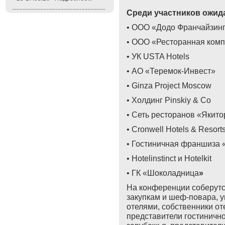
Среди участников ожида
• ООО «Додо Франчайзин
• ООО «Ресторанная ком
• УК USTA Hotels
• АО
«
Теремок
-
Инвест
»
•
Ginza Project Moscow
• Холдинг Pinskiy & Co
• Сеть ресторанов «Якит
• Cronwell Hotels & Resort
• Гостиничная франшиза 
•
Hotelinstinct
и
Hotelkit
• ГК
«
Шоколадница
»
На конференции соберутс
закупкам и шеф-повара, 
отелями, собственники от
представители гостинично