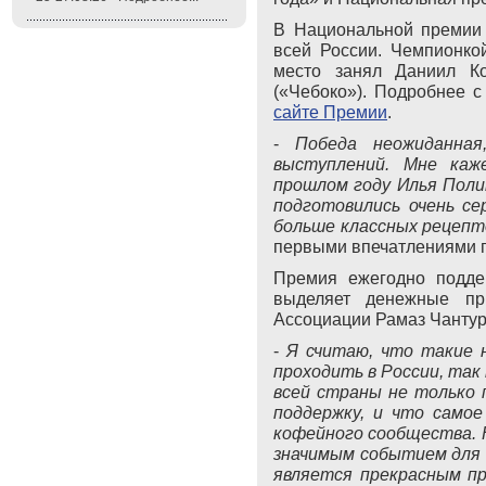
В Национальной премии 
всей России. Чемпионкой
место занял Даниил Коч
(«Чебоко»). Подробнее 
сайте Премии
.
-
Победа неожиданная
выступлений. Мне каж
прошлом году Илья Полик
подготовились очень се
больше классных рецеп
первыми впечатлениями п
Премия ежегодно подде
выделяет денежные пр
Ассоциации Рамаз Чантур
-
Я считаю, что такие 
проходить в России, так
всей страны не только 
поддержку, и что самое
кофейного сообщества. 
значимым событием для 
является прекрасным п