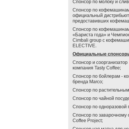
Спонсор по молоку и слив
Спонсор по кофемашина
официальный дистрибьют
предоставивших кофемаши
Спонсор по кофемашинам
«Бариста года» и Чемпион
Cimbali group с кофемаш
ELECTIVE.
Официальные спонсоры
Спонсор и соорганизатор 
компания Tasty Coffee;
Спонсор по бойлерам - к
бренда Marco;
Спонсор по растительным 
Спонсор по чайной посуд
Спонсор по одноразовой п
Спонсор по заварочному 
Coffee Project;
Спонсор чая матча для чем