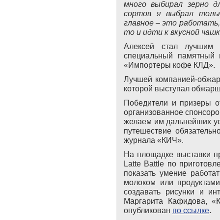
много выбирал зерно дл
сортов я выбрал толь
главное – это работать,
то и идти к вкусной чашк
Алексей стал лучшим 
специальный памятный 
«Импортеры кофе КЛД».
Лучшей компанией-обжарщ
которой выступал обжарщ
Победители и призеры о
организованное спонсор
желаем им дальнейших ус
путешествие обязательн
журнала «КИЧ».
На площадке выставки п
Latte
Battle
по приготовле
показать умение работат
молоком или продуктами
создавать рисунки и ин
Маргарита Кафидова, «
опубликован
по ссылке
.