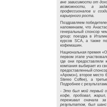
вне зависимости от дох
возможности, а зад
профессионалов и созд
карьерного роста.
Поздравляем победителе
напоминаем, что Анаста
генеральный спонсор чем
group: поездка в Итал
курсов SCA, а также по
кофемашин.
Национальная премия «Об
первом этапе участвовал
где они предоставляли 
компания выбирает из св
предоставленный спонсор
«Аромэ»), второе место 
Stereo Coffee), а трет
Подробнее с результатам
- Это был мой первый о
кофе, пробовал, жарил,
переживал сначала з
результатом, был шанс