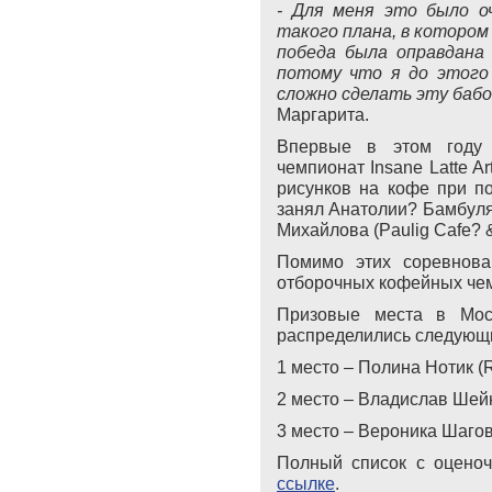
- Для меня это было о
такого плана, в котором
победа была оправдана 
потому что я до этого
сложно сделать эту бабоч
Маргарита.
Впервые в этом год
чемпионат Insane Latte A
рисунков на кофе при п
занял Анатолии? Бамбуляк
Михайлова (Paulig Cafe? &
Помимо этих соревнова
отборочных кофейных чем
Призовые места в Моск
распределились следующ
1 место – Полина Нотик (
2 место – Владислав Ше
3 место – Вероника Шагов
Полный список с оцено
ссылке
.