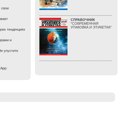
 свои
ывает
СПРАВОЧНИК
"СОВРЕМЕННАЯ
УПАКОВКА И ЭТИКЕТКА"
дних тенденциях
орами и
Не упустите
sApp: