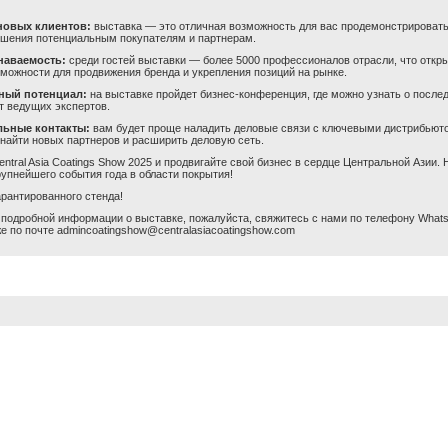
новых клиентов:
выставка — это отличная возможность для вас продемонстрировать
ешения потенциальным покупателям и партнерам.
наваемость:
среди гостей выставки — более 5000 профессионалов отрасли, что откр
можности для продвижения бренда и укрепления позиций на рынке.
ный потенциал:
на выставке пройдет бизнес-конференция, где можно узнать о после
т ведущих экспертов.
ьные контакты:
вам будет проще наладить деловые связи с ключевыми дистрибьют
найти новых партнеров и расширить деловую сеть.
ntral Asia Coatings Show 2025 и продвигайте свой бизнес в сердце Центральной Азии. 
упнейшего события года в области покрытия!
арантированного стенда!
 подробной информации о выставке, пожалуйста, свяжитесь с нами по телефону What
е по почте admincoatingshow@centralasiacoatingshow.com