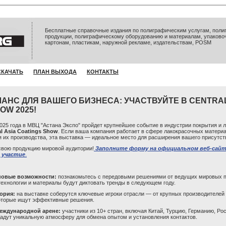
Бесплатные справочные издания по полиграфическим услугам, полиг
продукции, полиграфическому оборудованию и материалам, упаково
картонам, пластикам, наружной рекламе, издательствам, POSM
СКАЧАТЬ
ПЛАН ВЫХОДА
КОНТАКТЫ
АНС ДЛЯ ВАШЕГО БИЗНЕСА: УЧАСТВУЙТЕ В CENTRAL
OW 2025!
2025 года в МВЦ "Астана Экспо" пройдет крупнейшее событие в индустрии покрытия и 
l Asia Coatings Show
. Если ваша компания работает в сфере лакокрасочных материа
я их производства, эта выставка — идеальное место для расширения вашего присутст
вою продукцию мировой аудитории!
Заполните форму на официальном веб-сайт
 участие
.
новые возможности:
познакомьтесь с передовыми решениями от ведущих мировых п
 технологии и материалы будут диктовать тренды в следующем году.
ория:
на выставке соберутся ключевые игроки отрасли — от крупных производителей
которые ищут эффективные решения.
международной арене:
участники из 10+ стран, включая Китай, Турцию, Германию, Ро
дадут уникальную атмосферу для обмена опытом и установления контактов.