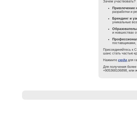
Зачем участвовать?
Привлечение 
разработки и р
Брендинг и уз
уникальные воз
Образователь
и новшествах о
Профессионал
поставщиками, 
Присоединяйтесь к Ce
шанс стать частью кр
Нажмите
сюда
для г
Для получения более
+905368106898, или ж