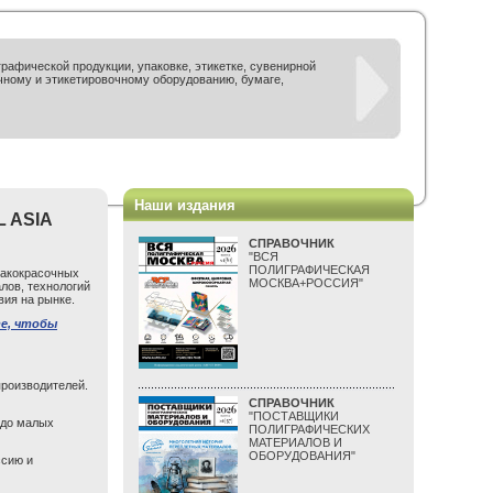
рафической продукции, упаковке, этикетке, сувенирной
чному и этикетировочному оборудованию, бумаге,
Наши издания
 ASIA
СПРАВОЧНИК
"ВСЯ
ПОЛИГРАФИЧЕСКАЯ
лакокрасочных
МОСКВА+РОССИЯ"
лов, технологий
вия на рынке.
е, чтобы
роизводителей.
СПРАВОЧНИК
"ПОСТАВЩИКИ
 до малых
ПОЛИГРАФИЧЕСКИХ
МАТЕРИАЛОВ И
ОБОРУДОВАНИЯ"
ссию и