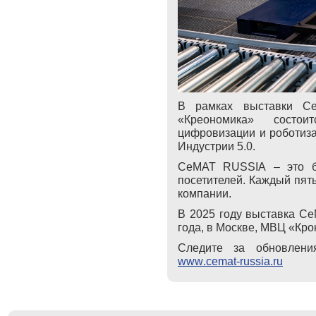
В рамках выставки
C
«Креономика» состои
цифровизации и роботиза
Индустрии 5.0.
CeMAT
RUSSIA
– это б
посетителей. Каждый пят
компании.
В 2025 году выставка
Ce
года, в Москве, МВЦ «Кро
Следите за обновлени
www
.
cemat
-
russia
.
ru