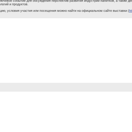
ключевое событие для обсуждения перспектив развития индустрии напитков, а также д
логий и продуктов.
ию, условия участия или посещения можно найти на официальном сайте выставки (
ht