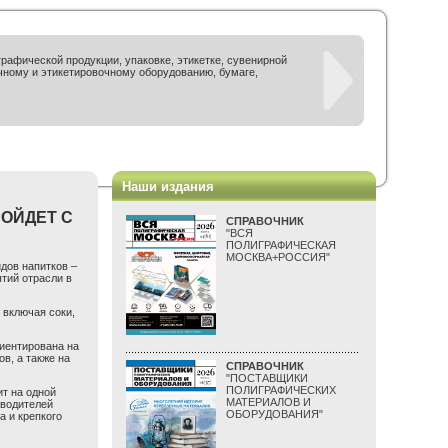
рафической продукции, упаковке, этикетке, сувенирной
чному и этикетировочному оборудованию, бумаге,
Наши издания
РОЙДЕТ С
СПРАВОЧНИК
"ВСЯ
ПОЛИГРАФИЧЕСКАЯ
МОСКВА+РОССИЯ"
дов напитков –
ятий отрасли в
 включая соки,
риентирована на
в, а также на
СПРАВОЧНИК
"ПОСТАВЩИКИ
ПОЛИГРАФИЧЕСКИХ
т на одной
МАТЕРИАЛОВ И
зводителей
ОБОРУДОВАНИЯ"
а и крепкого