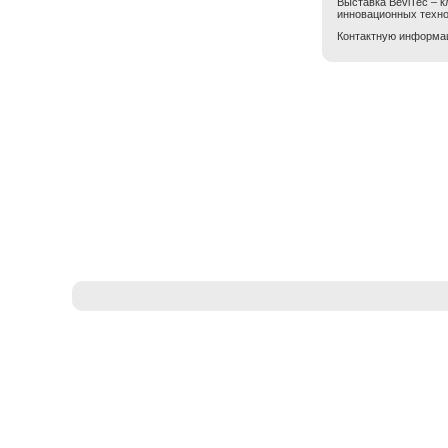
Выставка BeviTec – 
инновационных техно
Контактную информац