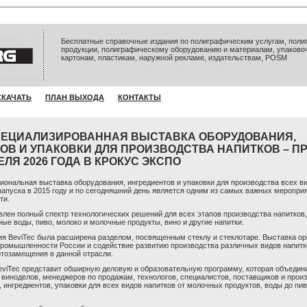
Бесплатные справочные издания по полиграфическим услугам, полиг
продукции, полиграфическому оборудованию и материалам, упаково
картонам, пластикам, наружной рекламе, издательствам, POSM
СКАЧАТЬ
ПЛАН ВЫХОДА
КОНТАКТЫ
СПЕЦИАЛИЗИРОВАННАЯ ВЫСТАВКА ОБОРУДОВАНИЯ,
ОВ И УПАКОВКИ ДЛЯ ПРОИЗВОДСТВА НАПИТКОВ – П
РЕЛЯ 2026 ГОДА В КРОКУС ЭКСПО
ональная выставка оборудования, ингредиентов и упаковки для производства всех ви
запуска в 2015 году и по сегодняшний день является одним из самых важных меропри
ти.
влен полный спектр технологических решений для всех этапов производства напитков,
ые воды, пиво, молоко и молочные продукты, вино и другие напитки.
ция BeviTec была расширена разделом, посвященным стеклу и стеклотаре. Выставка о
ромышленности России и содействие развитию производства различных видов напитко
тозамещения в данной отрасли.
eviTec
представит обширную деловую и образовательную программу, которая объедини
 виноделов, менеджеров по продажам, технологов, специалистов, поставщиков и прои
 ингредиентов, упаковки для всех видов напитков от молочных продуктов, воды до пив