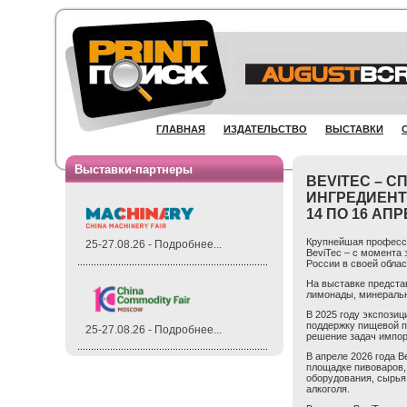
ГЛАВНАЯ
ИЗДАТЕЛЬСТВО
ВЫСТАВКИ
Выставки-партнеры
BEVITEC – 
ИНГРЕДИЕНТ
14 ПО 16 АП
Крупнейшая професси
25-27.08.26 - Подробнее...
BeviTec – с момента 
России в своей облас
На выставке предста
лимонады, минеральн
В 2025 году экспози
поддержку пищевой п
25-27.08.26 - Подробнее...
решение задач импор
В апреле 2026 года
B
площадке пивоваров,
оборудования, сырья,
алкоголя.