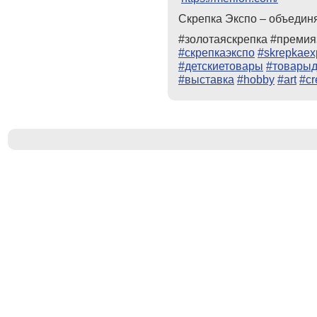
Скрепка Экспо – объедин
#золотаяскрепка #преми
#скрепкаэкспо
#skrepkaex
#детскиетовары
#товарыд
#выставка
#hobby
#art
#cr