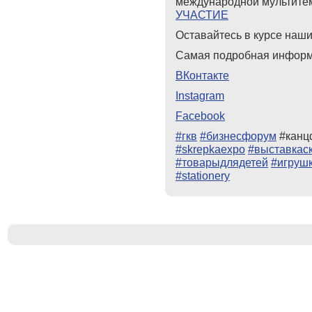
международной мультите
УЧАСТИЕ
Оставайтесь в курсе наши
Самая подробная инфор
ВКонтакте
Instagram
Facebook
#гкв
#бизнесфорум
#канц
#skrepkaexpo
#выставкас
#товарыдлядетей
#игруш
#stationery