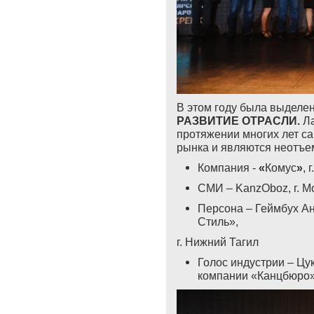
В этом году была выделе
РАЗВИТИЕ ОТРАСЛИ.
Ла
протяжении многих лет с
рынка и являются неотъе
Компания -
«
Комус
»
, 
СМИ –
KanzOboz
, г. 
Персона – Геймбух А
Стиль»,
г. Нижний Тагил
Голос индустрии – Цу
компании «Канцбюро»,