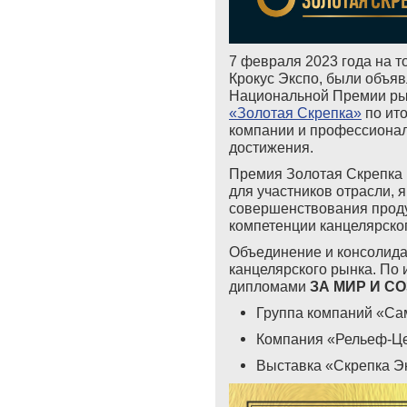
7 февраля 2023 года на 
Крокус Экспо, были объя
Национальной Премии рын
«Золотая Скрепка»
по ито
компании и профессионал
достижения.
Премия Золотая Скрепка 
для участников отрасли,
совершенствования продук
компетенции канцелярско
Объединение и консолида
канцелярского рынка. По
дипломами
ЗА МИР И С
Группа компаний «Сам
Компания «Рельеф-Цен
Выставка «Скрепка Эк