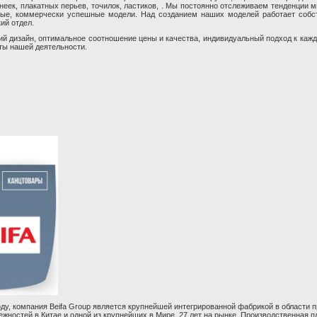
неек, плакатных перьев, точилок, ластиков, . Мы постоянно отслеживаем тенденции м
ные, коммерчески успешные модели. Над созданием наших моделей работает собст
ий отдел.
ий дизайн, оптимальное соотношение цены и качества, индивидуальный подход к каж
ты нашей деятельности.
оду, компания Beifa Group является крупнейшей интегрированной фабрикой в области 
жностей в Китае и одной из крупнейших в Мире. 27 лет на рынке. Производственная п