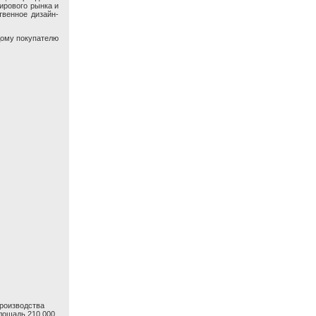
ирового рынка и
венное дизайн-
дому покупателю
производства
лощадь 210 000