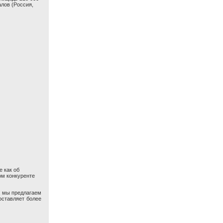
алов (Россия,
е как об
ом конкуренте
, мы предлагаем
оставляет более