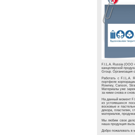
F.I.L.A. Russia (ООО
канцелярской продукц
Group. Организация о
Работать с F.I.L.A.
портфеле корпорации 
Rowney, Canson, Stra
Материалы уже зарек
за ними снова и снов
На данный момент F.I
из устоявшихся пос
восковые и пастельн
декора, пластилин, г
материалов, продума
Мы любим свое дело,
наша продукция вызы
Добро пожаловать в ми