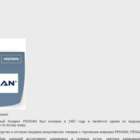
енем!
ный Холдинг PENSAN был основан в 1967 году и является одним из ведущи
в по всему миру.
одство и оптовая продажа канцелярских товаров с торговыми марками PENSAN, PENS
Вам широкий ассортимент шариковых и гелевых ручек, цветных карандаше