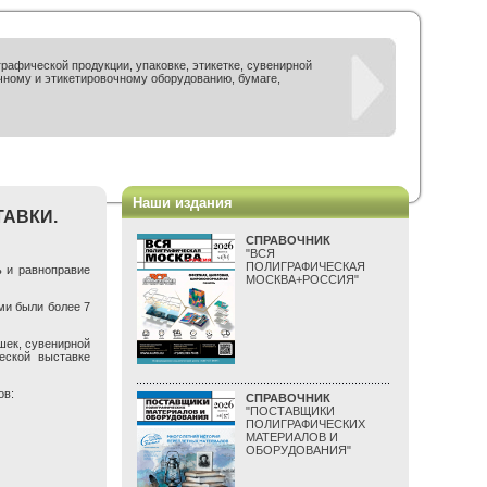
рафической продукции, упаковке, этикетке, сувенирной
чному и этикетировочному оборудованию, бумаге,
Наши издания
ТАВКИ.
СПРАВОЧНИК
"ВСЯ
ПОЛИГРАФИЧЕСКАЯ
ь и равноправие
МОСКВА+РОССИЯ"
ми были более 7
шек, сувенирной
еской выставке
ов:
СПРАВОЧНИК
"ПОСТАВЩИКИ
ПОЛИГРАФИЧЕСКИХ
МАТЕРИАЛОВ И
ОБОРУДОВАНИЯ"