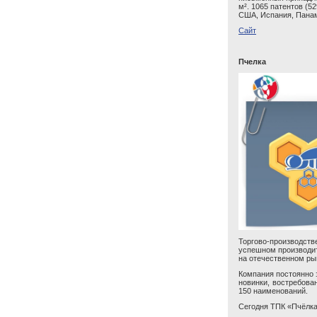
м². 1065 патентов (5
США, Испания, Панама
Cайт
Пчелка
Торгово-производстве
успешном производит
на отечественном ры
Компания постоянно 
новинки, востребова
150 наименований.
Сегодня ТПК «Пчёлка