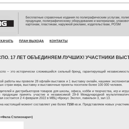
Бесплатные справочные издания по полиграфическим услугам, полиг
продукции, полиграфическому оборудованию и материалам, упаково
картонам, пластикам, наружной рекламе, издательствам, POSM
СКАЧАТЬ
ПЛАН ВЫХОДА
КОНТАКТЫ
СПО. 17 ЛЕТ ОБЪЕДИНЯЕМ ЛУЧШИХ! УЧАСТНИКИ ВЫС
кспо – это исторически сложившийся сильный бренд, гарантирующий независимост
ной работы мы провели 28 офлайн выставок и 1 выставку онлайн, нашими экспонента
ых стран мира, выставку и выставочные проекты посетили более 100 000 человек.
ителей и дистрибьюторов товаров для школы, офиса, хобби и творчества, игр и игру
й продукции принять участие в независимой 29-й Международной мультитематич
ая состоится 2-4 февраля 2022 в МВЦ «Крокус Экспо», павильон 3, зал 13.
на настоящий момент составляет уже более
7150
кв.м. Представляем новых участник
О «Фила Статионари»)