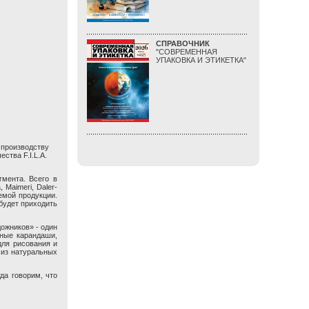
СПРАВОЧНИК
"СОВРЕМЕННАЯ
УПАКОВКА И ЭТИКЕТКА"
 производству
ства F.I.L.A.
гмента. Всего в
 Maimeri, Daler-
яемой продукции.
будет приходить
ожников» - один
ные карандаши,
для рисования и
 из натуральных
да говорим, что