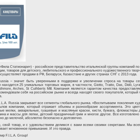
 «Фила Статионари») - российское представительство итальянской группы компаний по
ии, товаров для детского, любительского и профессионального художественного творче
существляет продажи в РФ, Беларуси, Казахстане и других странах СНГ с 2013 года.
 Russia – значит быть уверенными в поддержке и увеличении спроса на товары се
находится 25 уникальных торговых марок, в частности, Giotto, Tratto, Das, Didò, Lyra,
thmore, Arches, St Cuthberts Mill. Компания является гарантом качества предоставл
омендовали себя на российском рынке и всегда находят своего покупателя, который 
а.
.L.A. Russia закрывает все сегменты глобального рынка. «Воспитываем поколения худ
ылов компании, который отражает объемы и разнообразие ассортимента. Это цвет
ые мелки, акварельные, гуашевые и масляные краски, кисти, бумага, фломастеры 
лина и массы для лепки, детский праздничный грим и многое другое. Все изготовлено
но до мелочей, абсолютно безопасно и долговечно.
 свой товар, и с удовольствием делимся с вами всеми своими секретами. Мы всег
вает мгновенное привыкание. И это правда.
р F.I.L.A. Group!