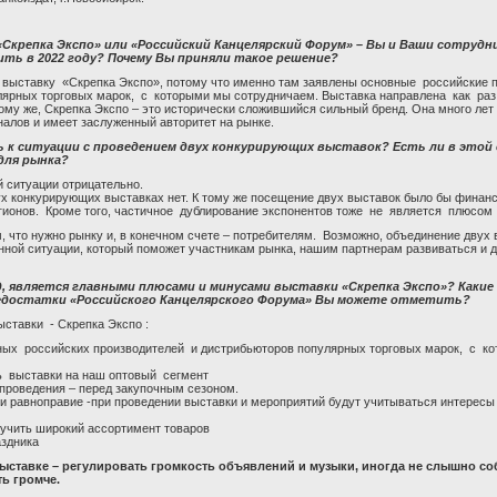
«Скрепка Экспо» или «Российский Канцелярский Форум» – Вы и Ваши сотрудн
ть в 2022 году? Почему Вы приняли такое решение?
выставку «Скрепка Экспо», потому что именно там заявлены основные российские 
ярных торговых марок, с которыми мы сотрудничаем. Выставка направлена как раз
тому же, Скрепка Экспо – это исторически сложившийся сильный бренд. Она много лет
алов и имеет заслуженный авторитет на рынке.
 к ситуации с проведением двух конкурирующих выставок? Есть ли в этой
для рынка?
й ситуации отрицательно.
ух конкурирующих выставках нет. К тому же посещение двух выставок было бы финанс
егионов. Кроме того, частичное дублирование экспонентов тоже не является плюсом
, что нужно рынку и, в конечном счете – потребителям. Возможно, объединение двух 
нной ситуации, который поможет участникам рынка, нашим партнерам развиваться и д
д, является главными плюсами и минусами выставки «Скрепка Экспо»? Какие
едостатки «Российского Канцелярского Форума» Вы можете отметить?
ставки - Скрепка Экспо :
ных российских производителей и дистрибьюторов популярных торговых марок, с к
ь выставки на наш оптовый сегмент
проведения – перед закупочным сезоном.
и равноправие -при проведении выставки и мероприятий будут учитываться интересы
учить широкий ассортимент товаров
здника
ыставке – регулировать громкость объявлений и музыки, иногда не слышно со
ь громче.