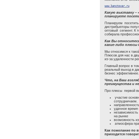
www.kanctovar.ru
Какую выставку – 
планируете посети
Планируем посетить 
дистрибьюторы попул
оптовый сегмент. К 
собирала профессион
Как Вы относитесь
какие-либо плюсы 
Мы относимся к тако
Плюсов для нас в дв
из-за удаленности р
Главный вопрос в том
реальный выход в да
бизнес эффективнее.
Что, на Ваш взгля
преимущества и н
Про плюсы первой вы
участие основ
сотрудничаем.
направленност
удачное время 
независимость 
на рынке
возможность из
атмосфера пра
Как пожелание по в
приходится говорит