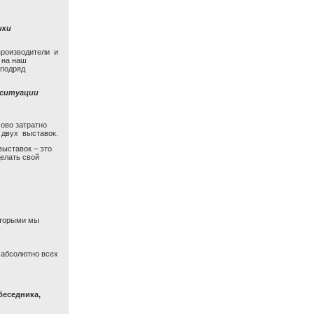
ики
производители и
 на наш
 подряд
 ситуации
ово затратно
 двух выставок.
выставок – это
елать свой
оторыми мы
 абсолютно всех
беседника,